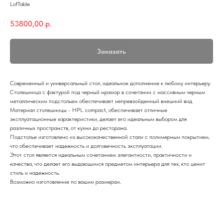
LofTable
53800,00
р.
Заказать
Современный и универсальный стол, идеальное дополнение к любому интерьеру.
Столешница с фактурой под черный мрамор в сочетании с массивным черным
металлическим подстольем обеспечивает непревзойденный внешний вид.
Материал столешницы - HPL compact, обеспечивает отличные
эксплуатационные характеристики, делает его идеальным выбором для
различных пространств, от кухни до ресторана.
Подстолье изготовлено из высококачественной стали с полимерным покрытием,
что обеспечивает надежность и долговечность эксплуатации.
Этот стол является идеальным сочетанием элегантности, практичности и
качества, что делает его выдающимся предметом интерьера для тех, кто ценит
стиль и надежность.
Возможно изготовление по вашим размерам.