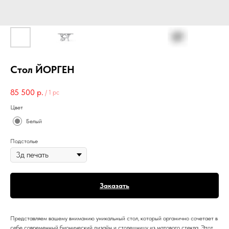
Стол ЙОРГЕН
85 500
р.
/
1 pc
Цвет
Белый
Подстолье
Заказать
Представляем вашему вниманию уникальный стол, который органично сочетает в
себе современный бионический дизайн и столешницу из матового стекла. Этот