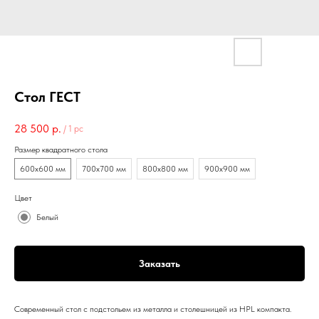
Стол ГЕСТ
28 500
р.
/
1 pc
Размер квадратного стола
600х600 мм
700х700 мм
800х800 мм
900х900 мм
Цвет
Белый
Заказать
Современный стол с подстольем из металла и столешницей из HPL компакта.